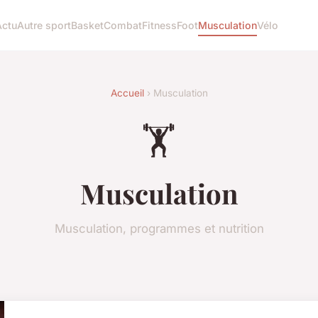
Actu
Autre sport
Basket
Combat
Fitness
Foot
Musculation
Vélo
Accueil
› Musculation
🏋️
Musculation
Musculation, programmes et nutrition