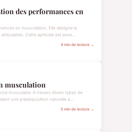
ration des performances en
rmances en musculation. Elle désigne la
rticulaires. Cette aptitude est esse...
4 min de lecture →
 en musculation
orce musculaire. À travers divers types de
ent une prédisposition naturelle à...
5 min de lecture →