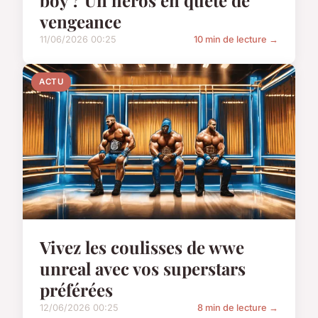
vengeance
11/06/2026 00:25
10 min de lecture →
ACTU
Vivez les coulisses de wwe
unreal avec vos superstars
préférées
12/06/2026 00:25
8 min de lecture →