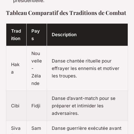
présidentielle.
Tableau Comparatif des Traditions de Combat
Trad
Pay
Description
ition
s
Nou
velle
Danse chantée rituelle pour
Hak
-
effrayer les ennemis et motiver
a
Zéla
les troupes.
nde
Danse d’avant-match pour se
Cibi
Fidji
préparer et intimider les
adversaires.
Siva
Sam
Danse guerrière exécutée avant