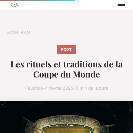
Accueil
›
Foot
FOOT
Les rituels et traditions de la
Coupe du Monde
Faustine
•
4 février 2025
•
5 min de lecture